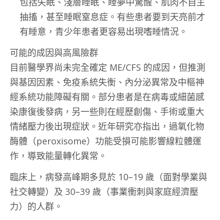
包括失眠、淺層睡眠、睡夢中驚醒、肌肉不自主
抽搐，甚至睡眠窒息症。有些患者要到天亮前才
有睡意，青少年患者更容易出現嗜睡情況。
可能的成因與高風險群
目前醫學界尚未完全確定 ME/CFS 的成因，但推測
與基因因素、免疫系統失衡、內分泌異常及中樞神
經系統功能障礙有關。部分患者是在病毒或細菌感
染康復後發病，另一些則在經歷創傷、手術或重大
情緒壓力後出現症狀。近年研究亦指出，過氧化物
酶體（peroxisome）功能受損可能影響線粒體運
作，導致能量轉化異常。
臨床上，病發高峰期多見於 10–19 歲（面對學業與
社交轉變）及 30–39 歲（事業衝刺與家庭經濟壓
力）的人群。