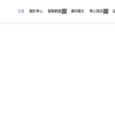
主頁
關於寧心
服務範圍
專科醫生
寧心資訊