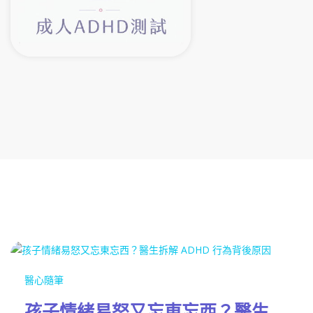
醫心隨筆
孩子情緒易怒又忘東忘西？醫生