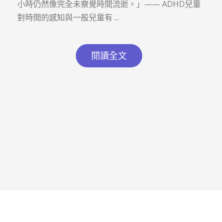
小時仍然像完全未察覺時間流逝。」—— ADHD兒童
對時間的感知與一般兒童有 ...
閱讀全文