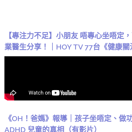
【專注力不足】小朋友 唔專心坐唔定
業醫生分享！｜HOY TV 77台《健康
《OH！爸媽》報導｜孩子坐唔定、做
ADHD 兒童的真相（有影片）