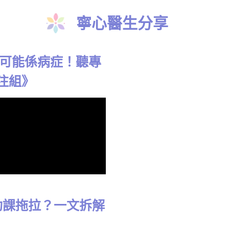
寧心醫生分享
，可能係病症！聽專
關注組》
功課拖拉？一文拆解