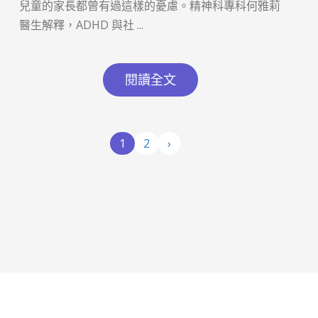
兒童的家長都曾有過這樣的憂慮。精神科專科何雅莉
醫生解釋，ADHD 與社 ...
閱讀全文
1
2
›