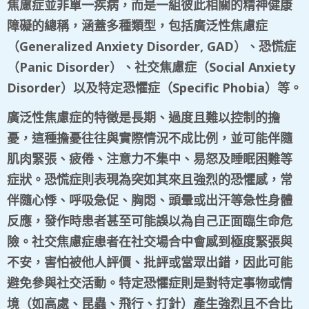
焦慮症並非單一疾病，而是一組彼此相關的精神健康
障礙的總稱，涵蓋多種類型，包括廣泛性焦慮症
（
Generalized Anxiety Disorder, GAD
）、恐慌症
（
Panic Disorder
）、社交焦慮症（
Social Anxiety
Disorder
）以及特定恐懼症（
Specific Phobia
）等。
廣泛性焦慮症的特徵是長期、過度且難以控制的擔
憂，這種擔憂往往與實際情況不成比例，並可能伴隨
肌肉緊張、疲倦、注意力不集中、易怒及睡眠困難等
症狀。恐慌症則表現為突如其來且強烈的恐懼感，常
伴隨心悸、呼吸急促、胸悶、頭暈或出汗等急性身體
反應，發作時患者甚至可能誤以為自己正面臨生命危
險。社交焦慮症患者在社交場合中會感到極度緊張與
不安，害怕被他人評價、批評或當眾出錯，因此可能
避免參與社交活動。特定恐懼症則是對特定事物或情
境（如高處、昆蟲、飛行、打針）產生強烈且不合比