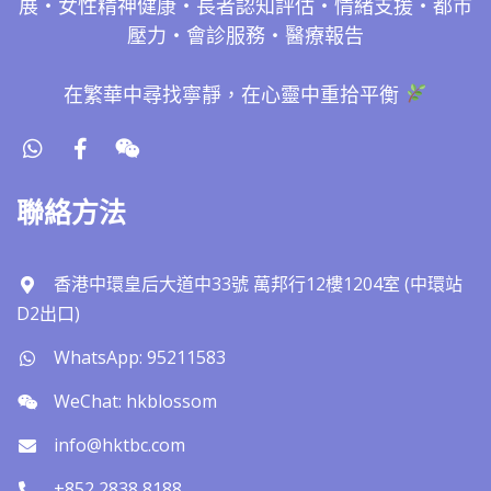
展・女性精神健康・長者認知評估・情緒支援・都市
壓力・會診服務・醫療報告
在繁華中尋找寧靜，在心靈中重拾平衡
聯絡方法
香港中環皇后大道中33號 萬邦行12樓1204室 (中環站
D2出口)
WhatsApp: 95211583
WeChat: hkblossom
info@hktbc.com
+852 2838 8188