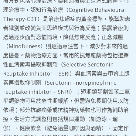
療方式包括心理治療、藥物治療與生活方式調整。心
理治療中，認知行為治療（Cognitive Behavioural
Therapy-CBT）是治療焦慮症的黃金標準，能幫助患
者識別並改變負面思維模式與行為反應；暴露治療則
透過逐步面對恐懼情境，降低焦慮反應；正念減壓
（Mindfulness）則透過專注當下，減少對未來的過
度擔憂。藥物治療方面，常用的抗焦慮藥物包括選擇
性血清素再攝取抑制劑（Selective Serotonin
Reuptake Inhibitor – SSRI）與血清素與去甲腎上腺
素再攝取抑制劑（Serotonin–norepinephrine
reuptake inhibitor – SNRI）；短期鎮靜劑如苯二氮
平類藥物可用於急性期緩解，但需避免長期使用以防
依賴；部分抗癲癇藥或抗精神病藥物也可作為輔助治
療。生活方式調整則包括規律運動（如游泳、瑜
伽）、健康飲食（避免過量咖啡因與酒精）、固定作