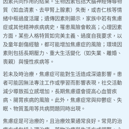
因素共同作用的結果。生物因素包括大腦神經傳導物
質（如血清素、去甲腎上腺素）失衡，或杏仁核等情
緒中樞過度活躍；遺傳因素則顯示，家族中若有焦慮
症或其他精神疾病病史，罹患風險會較高；心理因素
方面，某些人格特質如完美主義、過度自我要求，以
及童年創傷經驗，都可能增加焦慮症的風險；環境因
素則包括長期壓力、重大生活變化（如失業、離婚、
喪親）與慢性疾病等。
若未及時治療，焦慮症可能對生活造成深遠影響。患
者可能因無法專注工作或學習而影響表現，社交活動
減少導致孤立感增加，長期焦慮還會提高心血管疾
病、腸胃疾病的風險。此外，焦慮症常與抑鬱症、失
眠、物質濫用等共病問題同時出現。
焦慮症是可治療的，且治療效果通常良好。常見的治