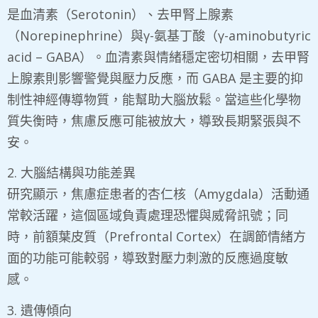
是血清素（Serotonin）、去甲腎上腺素
（Norepinephrine）與γ-氨基丁酸（γ-aminobutyric
acid – GABA）。血清素與情緒穩定密切相關，去甲腎
上腺素則影響警覺與壓力反應，而 GABA 是主要的抑
制性神經傳導物質，能幫助大腦放鬆。當這些化學物
質失衡時，焦慮反應可能被放大，導致長期緊張與不
安。
2. 大腦結構與功能差異
​研究顯示，焦慮症患者的杏仁核（Amygdala）活動通
常較活躍，這個區域負責處理恐懼與威脅訊號；同
時，前額葉皮質（Prefrontal Cortex）在調節情緒方
面的功能可能較弱，導致對壓力刺激的反應過度敏
感。
3. 遺傳傾向