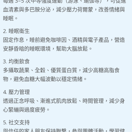
每週 3–5 次中等強度運動（游泳、瑜伽等），可促進
血清素與多巴胺分泌，減少壓力荷爾蒙，改善情緒與
睡眠。
​2. 睡眠衛生
固定作息，睡前避免咖啡因、酒精與電子產品，營造
安靜昏暗的睡眠環境，幫助大腦放鬆。
​3. 均衡飲食
多攝取蔬果、全穀、優質蛋白質，減少高糖高脂食
物，避免血糖大幅波動以穩定情緒。
​4. 壓力管理
透過正念呼吸、漸進式肌肉放鬆、時間管理，減少身
心緊繃與過度疲勞。
​5. 社交支持
與信任的家人朋友保持聯繫，參與團體活動，學習健