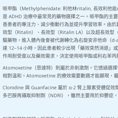
哌甲酯（Methylphenidate: 利他林ritalin, 長效利他
是 ADHD 治療中最常見的藥物選擇之一。哌甲酯的
善患者的專注力、減少衝動行為並提升學習效率。由於起
效型（Ritalin）、長效型（Ritalin LA）以及超
驅藥物，進入體內後會被代謝轉化為右旋安非他命（d-a
達 12–14 小時，因此患者較少出現「藥效突然消退
作用耐受度以及藥效需求，決定使用哌甲酯或利右苯丙
Atomoxetine（思達特）則屬於非刺激劑。它
相對溫和。Atomoxetine 的療效需要數週才能顯
Clonidine 與 Guanfacine 屬於 α-2 腎上
多巴胺再攝取抑制劑（NDRI），雖然主要用於抑鬱症，