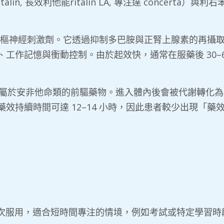
in, 長效利他能ritalin LA, 專注達 concerta）與利右苯
於中樞神經刺激劑。它透過抑制多巴胺與正腎上腺素的再攝
工作記憶與衝動控制。由於起效快，通常在服藥後 30–
anse）則屬於安非他命類的前驅藥物。進入體內後會被代謝轉化
效持續時間可達 12–14 小時，因此患者較少出現「
需每日多次服用，適合短時間專注的情境，例如考試或特定學習時