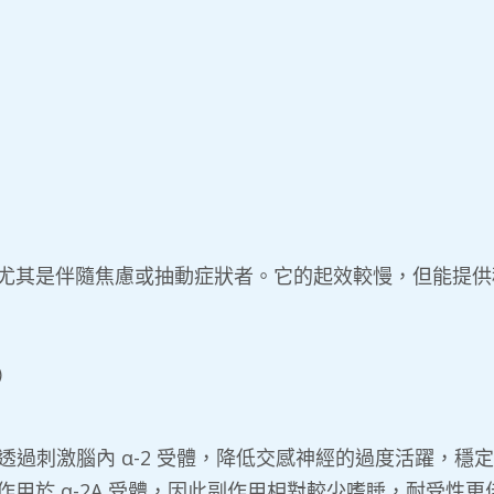
尤其是伴隨焦慮或抽動症狀者。它的起效較慢，但能提供
v）
們透過刺激腦內 α-2 受體，降低交感神經的過度活躍，
用於 α-2A 受體，因此副作用相對較少嗜睡，耐受性更