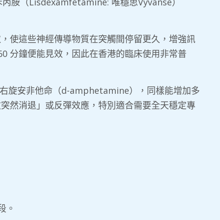
丙胺（Lisdexamfetamine: 唯穩思Vyvanse）
取，使這些神經傳導物質在突觸間停留更久，增強訊
60 分鐘便能見效，因此在香港的臨床使用非常普
為右旋安非他命（d-amphetamine），同樣能增加多
藥效突然消退」或反彈效應，特別適合需要全天穩定專
段。