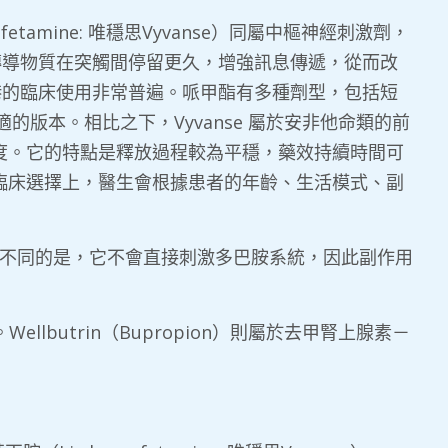
examfetamine: 唯穩思Vyvanse）同屬中樞神經刺激劑，
傳導物質在突觸間停留更久，增強訊息傳遞，從而改
香港的臨床使用非常普遍。哌甲酯有多種劑型，包括短
擇合適的版本。相比之下，Vyvanse 屬於安非他命類的前
的濃度。它的特點是釋放過程較為平穩，藥效持續時間可
但在臨床選擇上，醫生會根據患者的年齡、生活模式、副
甲酯不同的是，它不會直接刺激多巴胺系統，因此副作用
Wellbutrin（Bupropion）則屬於去甲腎上腺素－