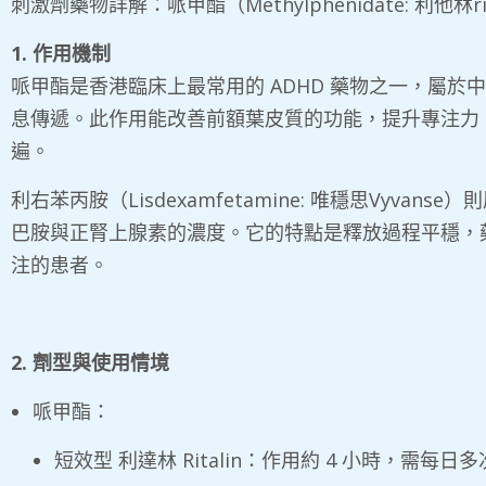
刺激劑藥物詳解：哌甲酯（Methylphenidate: 利他林rital
1. 作用機制
哌甲酯是香港臨床上最常用的 ADHD 藥物之一，屬
息傳遞。此作用能改善前額葉皮質的功能，提升專注力、
遍。
利右苯丙胺（Lisdexamfetamine: 唯穩思Vyv
巴胺與正腎上腺素的濃度。它的特點是釋放過程平穩，藥
注的患者。
2. 劑型與使用情境
哌甲酯：
短效型 利達林 Ritalin：作用約 4 小時，