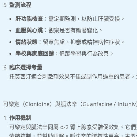
監測流程
肝功能檢查
：需定期監測，以防止肝臟受損。
血壓與心跳
：觀察是否有顯著變化。
情緒狀態
：留意焦慮、抑鬱或精神病性症狀。
學校與家庭回饋
：追蹤學習與行為改善。
臨床選擇考量
托莫西汀適合刺激劑效果不佳或副作用過重的患者，
可樂定（Clonidine）與胍法辛（Guanfacine / Intuni
作用機制
可樂定與胍法辛同屬 α-2 腎上腺素受體促效劑。它
情緒控制，並幫助睡眠。胍法辛的選擇性更高，主要作