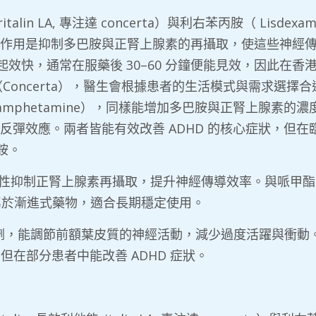
能ritalin LA, 專注達 concerta）與利右苯丙胺（ Lisd
主要作用是抑制多巴胺與正腎上腺素的再攝取，使這些神經
效快，通常在服藥後 30–60 分鐘便能見效，因此在
長效型（Concerta），醫生會根據患者的生活模式與需求選
mphetamine），同樣能增加多巴胺與正腎上腺素
」或反彈效應。兩者皆能有效改善 ADHD 的核心症狀，
胺。
透過選擇性抑制正腎上腺素再攝取，提升神經傳導效率。與哌
現，屬於漸進式藥物，適合長期穩定使用。
腺素受體促效劑，能調節前額葉皮質的神經活動，減少過度活躍與衝動。
但在部分患者中能改善 ADHD 症狀。