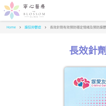
Home
躁狂抑鬱症
長效針劑有效預防穩定情緒及預防躁
長效針