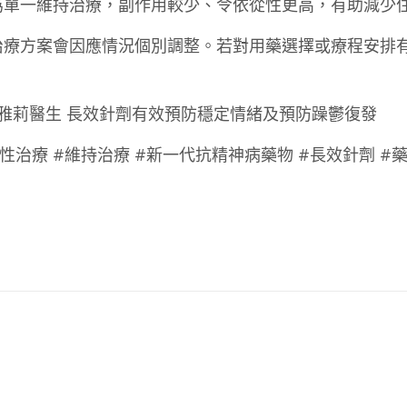
為單一維持治療，副作用較少、令依從性更高，有助減少
治療方案會因應情況個別調整。若對用藥選擇或療程安排
醫生何雅莉醫生 長效針劑有效預防穩定情緒及預防躁鬱復發
急性治療 #維持治療 #新一代抗精神病藥物 #長效針劑 #