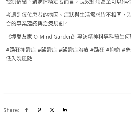
控制情緒。對病情穩定者而言，長效針劑甚至可以作
考慮到每位患者的病因、症狀與生活需求皆不相同，
合的專業建議與治療規劃。
《塚愛友家 O-Mind Garden》專訪精神科專科
#躁狂抑鬱症 #躁鬱症 #躁鬱症治療 #躁狂 #抑鬱 #
低入院風險
Share: