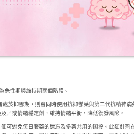
分為急性期與維持期兩個階段。
者處於抑鬱期，則會同時使用抗抑鬱藥與第二代抗精神病
藥及／或情緒穩定劑，維持情緒平衡，降低復發風險。
便可避免每日服藥的遺忘及多藥共用的困擾。此類針劑在