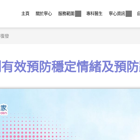
主頁
關於寧心
服務範圍
專科醫生
寧心資訊
鬱復發
劑有效預防穩定情緒及預防