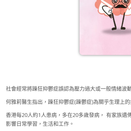
社會經常將躁狂抑鬱症誤認為壓力過大或一般情緒波動
何雅莉醫生指出，躁狂抑鬱症(躁鬱症)為關乎生理上
香港每20人約1人患病，多在20多歲發病， 有家
影響日常學習，生活和工作。