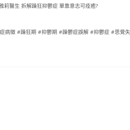
生何雅莉醫生 拆解躁狂抑鬱症 單靠意志可痊癒?
症病徵 #躁狂期 #抑鬱期 #躁鬱症誤解 #抑鬱症 #思覺失