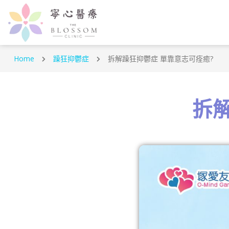
Home
躁狂抑鬱症
拆解躁狂抑鬱症 單靠意志可痊癒?
拆