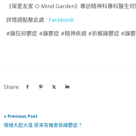
《塚愛友家 O-Mind Garden》專訪精神科專科醫
詳情請點擊此處 :
Facebook
#躁狂抑鬱症 #躁鬱症 #精神疾病 #拆解躁鬱症 #躁鬱
Share:
« Previous Post
情緒大起大落 原來有機會係躁鬱症？