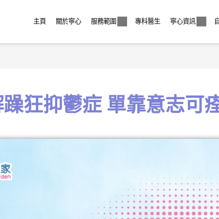
主頁
關於寧心
服務範圍
專科醫生
寧心資訊
解躁狂抑鬱症 單靠意志可痊