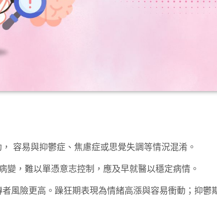
， 容易與抑鬱症、焦慮症或思覺失調等情況混淆。
的病變，難以單憑意志控制，應及早就醫以穩定病情。
族遺傳者風險更高。躁狂期表現為情緒高漲與容易衝動；抑鬱