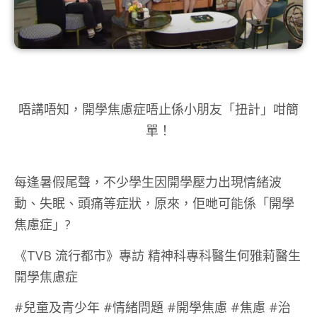
唔講唔知，開學焦慮症唔止係小朋友「扭計」咁簡
單！
每逢暑假尾聲，不少學生因開學壓力出現情緒波
動、失眠、頭痛等症狀，原來，佢哋可能係「開學
焦慮症」?
《TVB 流行都市》專訪 精神科專科醫生何雅莉醫生
開學焦慮症
#兒童及青少年 #情緒問題 #開學焦慮 #焦慮 #治