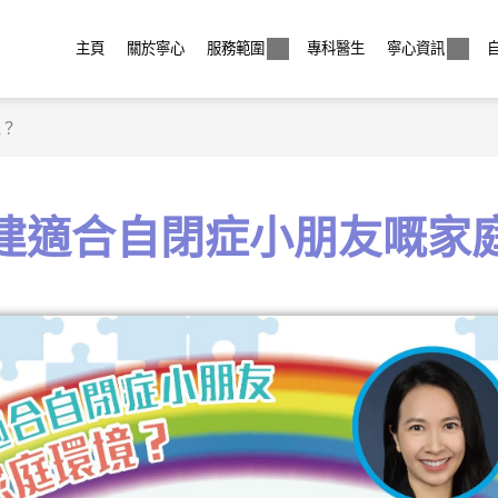
主頁
關於寧心
服務範圍
專科醫生
寧心資訊
境？
建適合自閉症小朋友嘅家