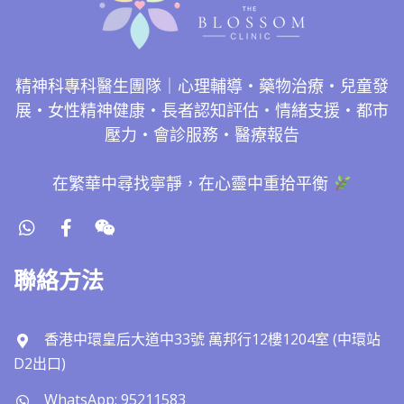
精神科專科醫生團隊｜心理輔導・藥物治療・兒童發
展・女性精神健康・長者認知評估・情緒支援・都市
壓力・會診服務・醫療報告
在繁華中尋找寧靜，在心靈中重拾平衡
聯絡方法
香港中環皇后大道中33號 萬邦行12樓1204室 (中環站
D2出口)
WhatsApp: 95211583