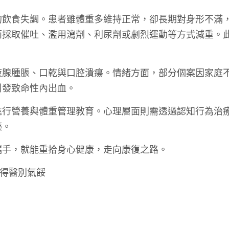
的飲食失調。患者雖體重多維持正常，卻長期對身形不滿
而採取催吐、濫用瀉劑、利尿劑或劇烈運動等方式減重。
液腺腫脹、口乾與口腔潰瘍。情緒方面，部分個案因家庭
引發致命性內出血。
進行營養與體重管理教育。心理層面則需透過認知行為治
藥。
攜手，就能重拾身心健康，走向康復之路。
有得醫別氣餒