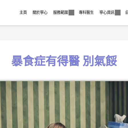
主頁
關於寧心
服務範圍
專科醫生
寧心資訊
暴食症有得醫 別氣餒