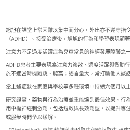
旭旭在課堂上常因難以集中而分心，外出亦不遵守指
（ADHD）。接受治療後，旭旭的行為和學習表現顯
注意力不足過度活躍症為兒童常見的神經發展障礙之一
ADHD患者主要表現為注意力渙散、過度活躍與衝動
於不適當時機跑跳、爬高；語言量大，常打斷他人談
當上述症狀在家庭與學校等多種環境中持續六個月以
研究證實，藥物與行為治療並重能達到最佳效果。行
用中樞神經刺激劑，包括短效與長效劑型，以提升專
或服藥時間予以緩解。
《Bigfamilyz》專訪 精神科專科醫生何雅莉醫生 頑