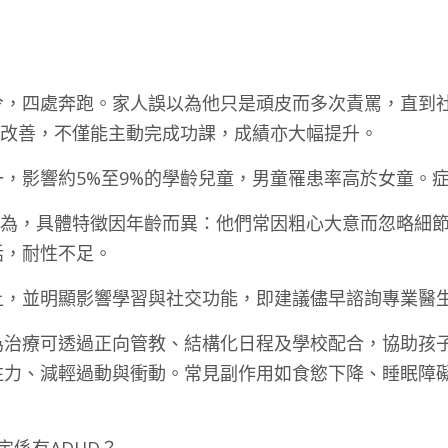
令，四處奔跑。家人誤以為他只是頑皮而多次責罵，直到
著改善，不僅能主動完成功課，成績亦大幅提升。
，影響約5%至9%的學齡兒童，男童罹患率高於女童。症
行為，具體特徵因年齡而異：他們常因粗心大意而忽略細
話，耐性不足。
上，並明顯影響學習與社交功能，即建議儘早諮詢專業醫
為治療可透過正向管教、結構化日程及學校配合，協助孩
注力、減輕過動與衝動。常見副作用如食慾下降、睡眠障
皮定係有ADHD？