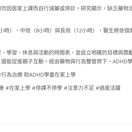
勿因居家上課而自行減藥或停診。研究顯示，缺乏藥物治
小時）、中效（8小時）與長效（12小時），醫生將依
餐、學習、休息與活動的時間表，並設立明確的目標與獎
還能促進親子互動。經由藥物與行為雙管齊下，ADHD
合行為治療 助ADHD學童在家上學
療 #在家上學 #停課不停學 #注意力不足 #過度活躍