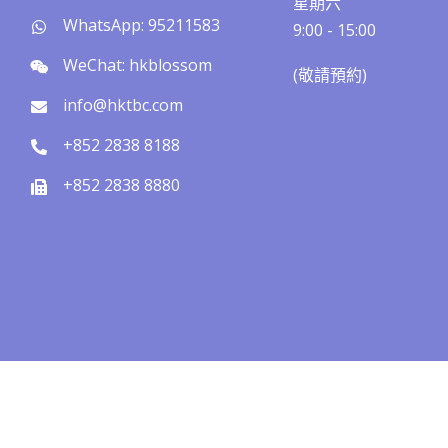
星期六
WhatsApp: 95211583
9:00 - 15:00
WeChat: hkblossom
(敬請預約)​​
info@hktbc.com
+852 2838 8188
+852 2838 8880
pyright © 2026 The Blossom Clinic | 寧心醫療版權所