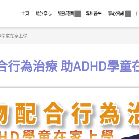
主頁
關於寧心
服務範圍
專科醫生
寧心資訊
D學童在家上學
合行為治療 助ADHD學童