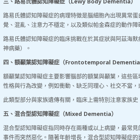
三、路易氏體認知障礙症（
Lewy Body Dementia
）
路易氏體認知障礙症的病理特徵是腦細胞內出現異常蛋
覺、混亂、注意力不穩定，以及類似帕金森症的動作障
路易氏體認知障礙症的臨床挑戰在於其症狀與阿茲海默
神病藥）。
四、額顳葉認知障礙症（
Frontotemporal Dementia
額顳葉認知障礙症主要影響腦部的額葉與顳葉，這些區
性格與行為改變，例如衝動、缺乏同理心、社交不當，
此類型部分與家族遺傳有關，臨床上需特別注意家族史
五、混合型認知障礙症（
Mixed Dementia
）
混合型認知障礙症指同時存在兩種或以上病變，最常見
事件而突然惡化。隨著年齡增長，混合型認知障礙症的