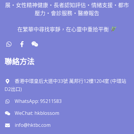
展・女性精神健康・長者認知評估・情緒支援・都市
壓力・會診服務・醫療報告
在繁華中尋找寧靜，在心靈中重拾平衡
聯絡方法
香港中環皇后大道中33號 萬邦行12樓1204室 (中環站
D2出口)
WhatsApp: 95211583
WeChat: hkblossom
info@hktbc.com