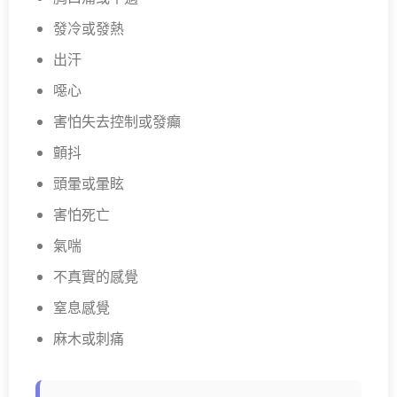
發冷或發熱
出汗
噁心
害怕失去控制或發癲
顫抖
頭暈或暈眩
害怕死亡
氣喘
不真實的感覺
窒息感覺
麻木或刺痛