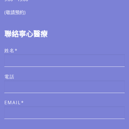
(敬請預約)​​
聯絡寧心醫療
姓名*
電話
EMAIL*