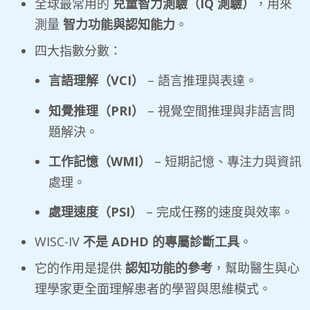
全球最常用的
兒童智力測驗（
IQ
測驗）
，用來
測量
智力功能與認知能力
。
四大指數分數：
言語理解（
VCI
）
– 語言推理與表達。
知覺推理（
PRI
）
– 視覺空間推理與非語言問
題解決。
工作記憶（
WMI
）
– 短期記憶、專注力與資訊
處理。
處理速度（
PSI
）
– 完成任務的速度與效率。
WISC-IV
不是
ADHD
的專屬診斷工具
。
它的作用是提供
認知功能的參考
，幫助醫生與心
理學家更全面理解患者的學習與思維模式。